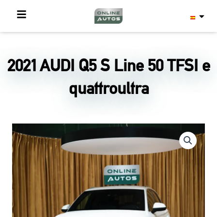
Ir
al
contenido
2021 AUDI Q5 S Line 50 TFSI e
quattroultra