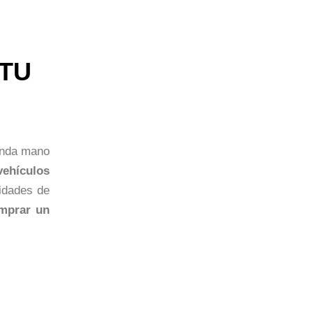
 TU
unda mano
vehículos
idades de
mprar un