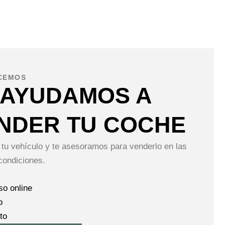
CEMOS
 AYUDAMOS A
NDER TU COCHE
tu vehículo y te asesoramos para venderlo en las
condiciones.
so online
o
to