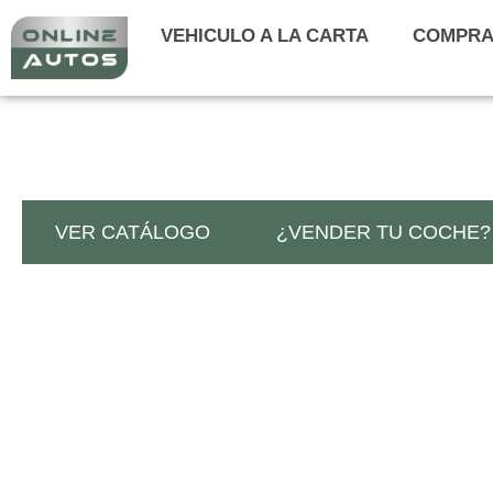
NUESTRA SE
Ir
VEHICULO A LA CARTA
COMPRA
al
contenido
VER CATÁLOGO
¿VENDER TU COCHE?